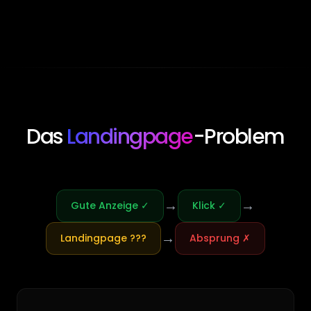
Das
Landingpage
-Problem
→
→
Gute Anzeige ✓
Klick ✓
→
Landingpage ???
Absprung ✗