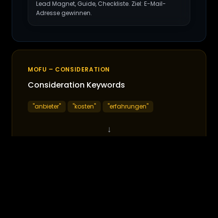
Lead Magnet, Guide, Checkliste. Ziel: E-Mail-
Adresse gewinnen.
MOFU – CONSIDERATION
Consideration Keywords
"anbieter"
"kosten"
"erfahrungen"
↓
Consideration Landingpage
Jetzt analysieren lassen
Case Studies, Vergleiche, Testimonials. Ziel:
Vertrauen aufbauen.